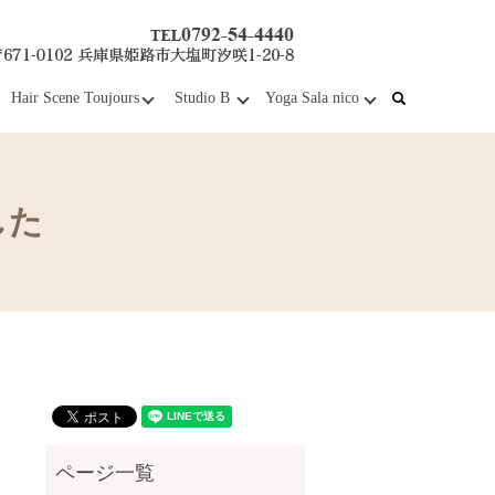
Hair Scene Toujours
Studio B
Yoga Sala nico
search
した